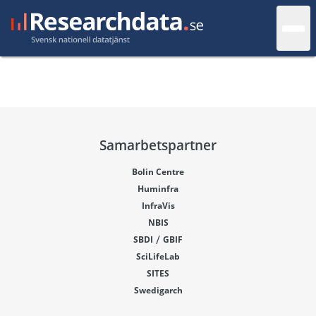
Samarbetspartner
Bolin Centre
Huminfra
InfraVis
NBIS
/
SBDI
GBIF
SciLifeLab
SITES
Swedigarch