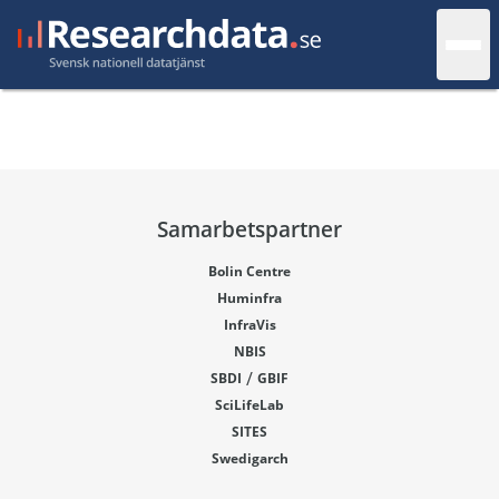
Samarbetspartner
Bolin Centre
Huminfra
InfraVis
NBIS
/
SBDI
GBIF
SciLifeLab
SITES
Swedigarch