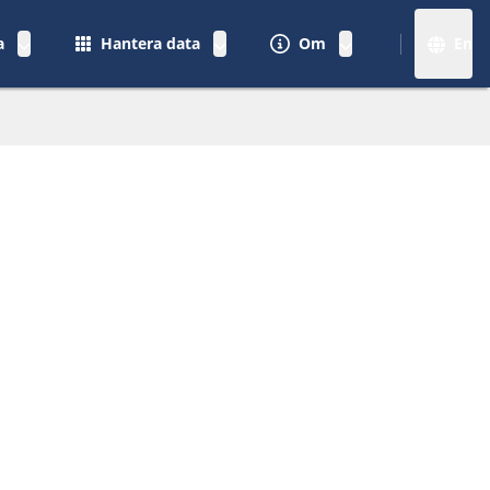
a
Hantera data
Om
En