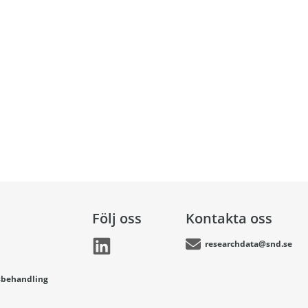
Följ oss
Kontakta oss
researchdata@snd.se
sbehandling