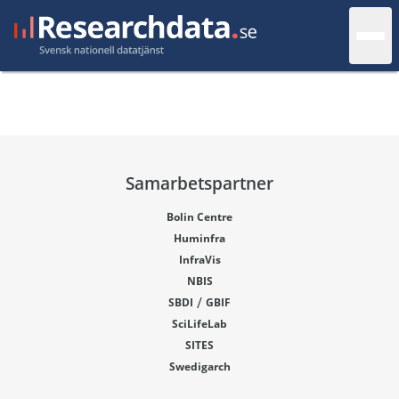
Samarbetspartner
Bolin Centre
Huminfra
InfraVis
NBIS
/
SBDI
GBIF
SciLifeLab
SITES
Swedigarch