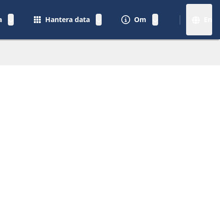
a
Hantera data
Om
En