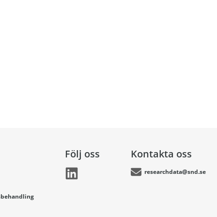
Följ oss
Kontakta oss
researchdata@snd.se
sbehandling