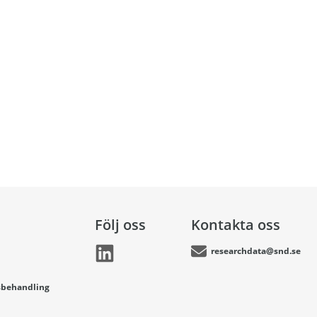
Följ oss
Kontakta oss
researchdata@snd.se
sbehandling