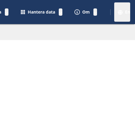
a
Hantera data
Om
En