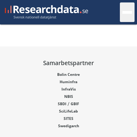
Samarbetspartner
Bolin Centre
Huminfra
InfraVis
NBIS
/
SBDI
GBIF
SciLifeLab
SITES
Swedigarch