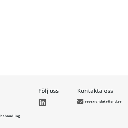
Följ oss
Kontakta oss
researchdata@snd.se
sbehandling