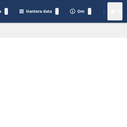
a
Hantera data
Om
En