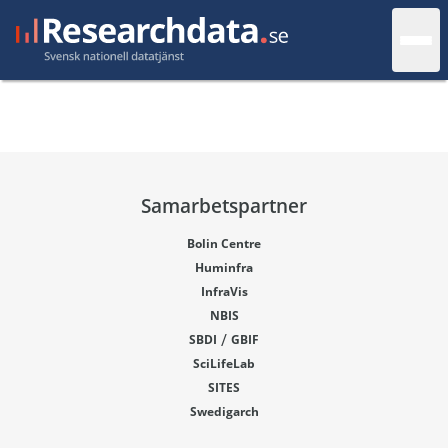
Samarbetspartner
Bolin Centre
Huminfra
InfraVis
NBIS
/
SBDI
GBIF
SciLifeLab
SITES
Swedigarch