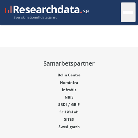
Samarbetspartner
Bolin Centre
Huminfra
InfraVis
NBIS
/
SBDI
GBIF
SciLifeLab
SITES
Swedigarch