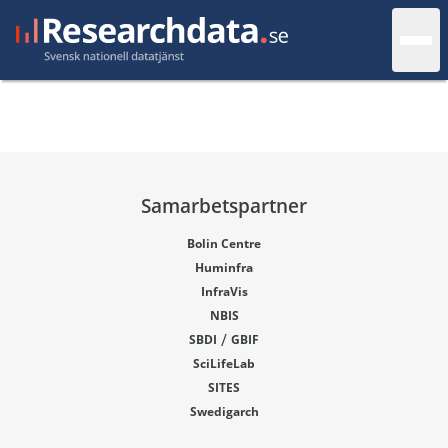
Samarbetspartner
Bolin Centre
Huminfra
InfraVis
NBIS
/
SBDI
GBIF
SciLifeLab
SITES
Swedigarch