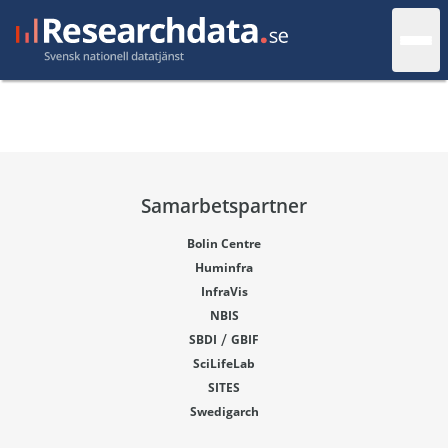
Samarbetspartner
Bolin Centre
Huminfra
InfraVis
NBIS
/
SBDI
GBIF
SciLifeLab
SITES
Swedigarch