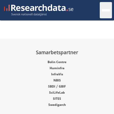
Samarbetspartner
Bolin Centre
Huminfra
InfraVis
NBIS
/
SBDI
GBIF
SciLifeLab
SITES
Swedigarch