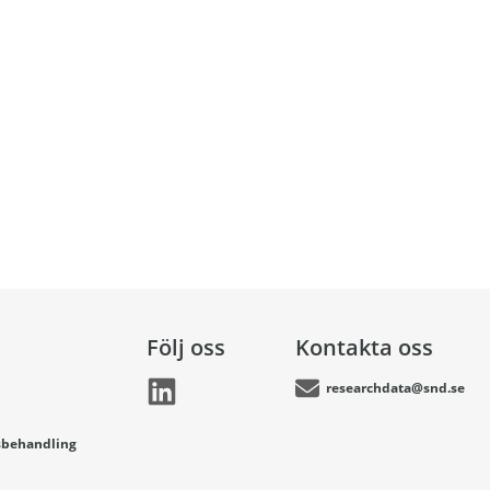
Följ oss
Kontakta oss
researchdata@snd.se
sbehandling