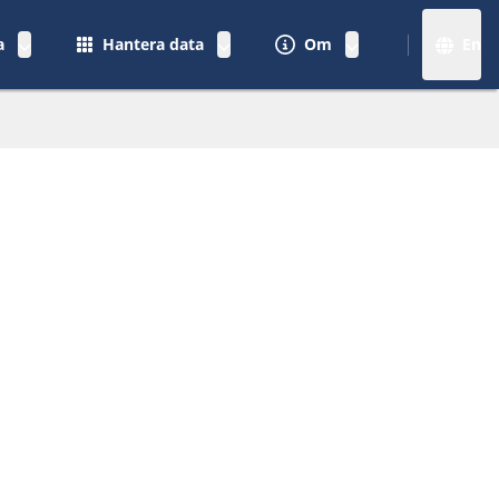
a
Hantera data
Om
En