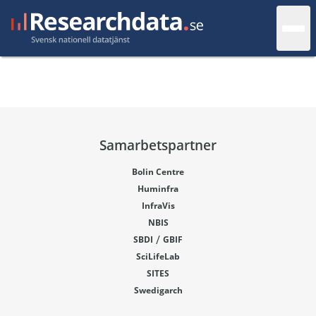
Samarbetspartner
Bolin Centre
Huminfra
InfraVis
NBIS
/
SBDI
GBIF
SciLifeLab
SITES
Swedigarch