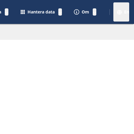
a
Hantera data
Om
En