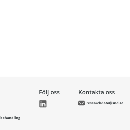
Följ oss
Kontakta oss
researchdata@snd.se
sbehandling