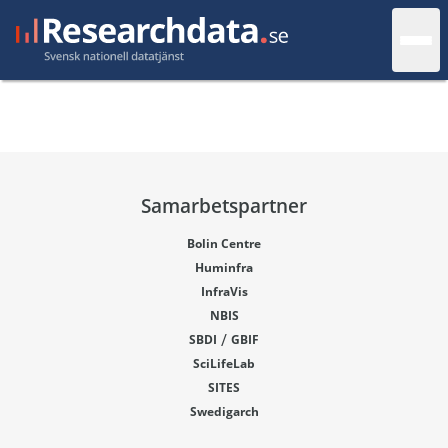
Samarbetspartner
Bolin Centre
Huminfra
InfraVis
NBIS
/
SBDI
GBIF
SciLifeLab
SITES
Swedigarch