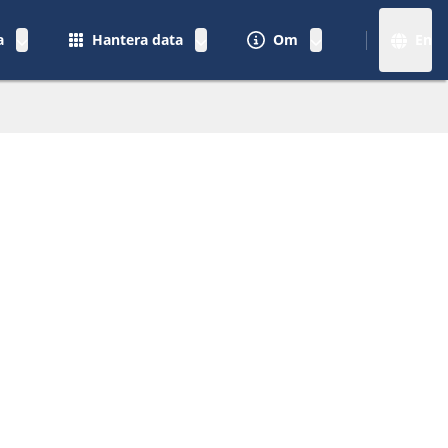
a
Hantera data
Om
En