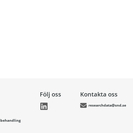
Följ oss
Kontakta oss
researchdata@snd.se
sbehandling