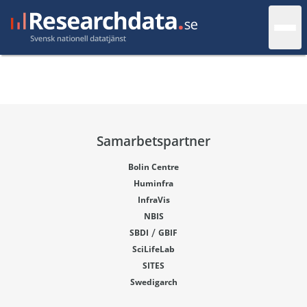
Samarbetspartner
Bolin Centre
Huminfra
InfraVis
NBIS
/
SBDI
GBIF
SciLifeLab
SITES
Swedigarch