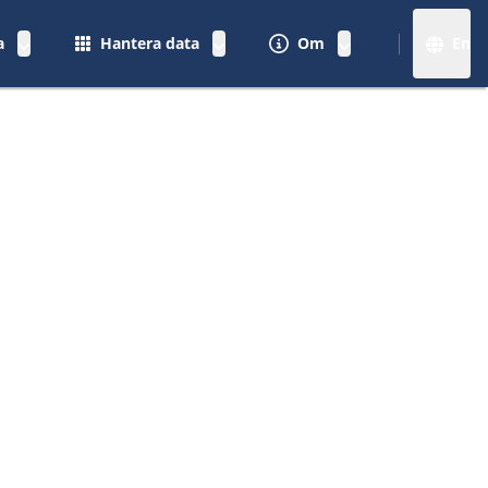
a
Hantera data
Om
En