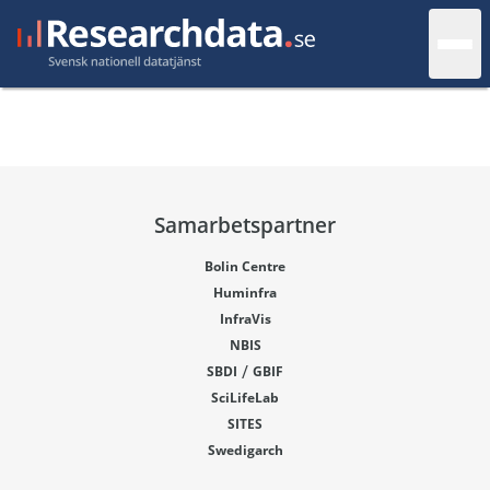
Samarbetspartner
Bolin Centre
Huminfra
InfraVis
NBIS
/
SBDI
GBIF
SciLifeLab
SITES
Swedigarch