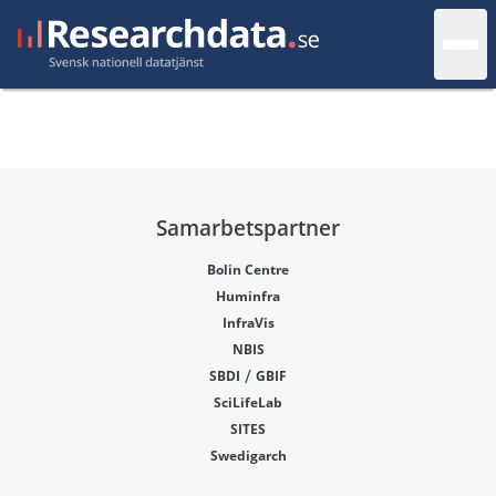
Samarbetspartner
Bolin Centre
Huminfra
InfraVis
NBIS
/
SBDI
GBIF
SciLifeLab
SITES
Swedigarch