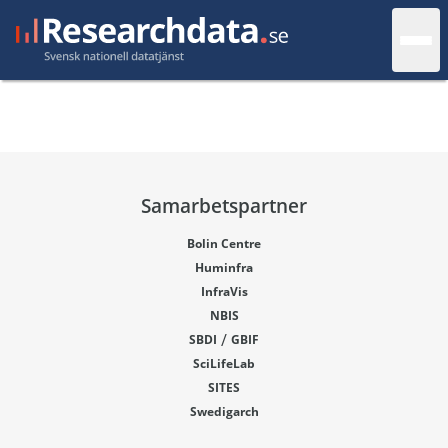
Samarbetspartner
Bolin Centre
Huminfra
InfraVis
NBIS
/
SBDI
GBIF
SciLifeLab
SITES
Swedigarch