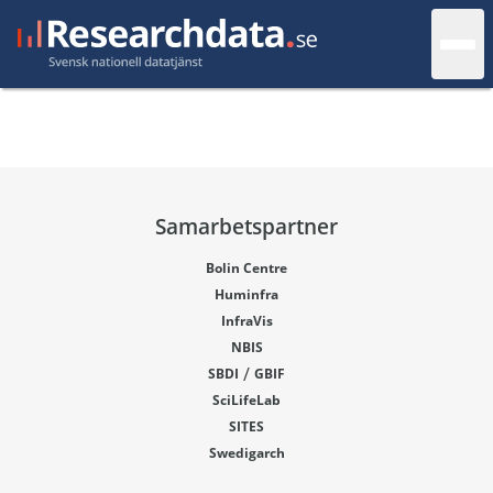
Samarbetspartner
Bolin Centre
Huminfra
InfraVis
NBIS
/
SBDI
GBIF
SciLifeLab
SITES
Swedigarch