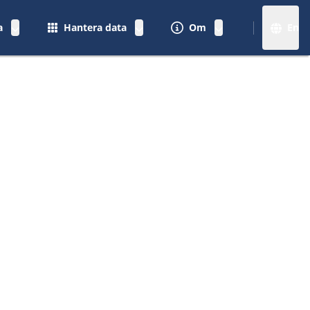
a
Hantera data
Om
En