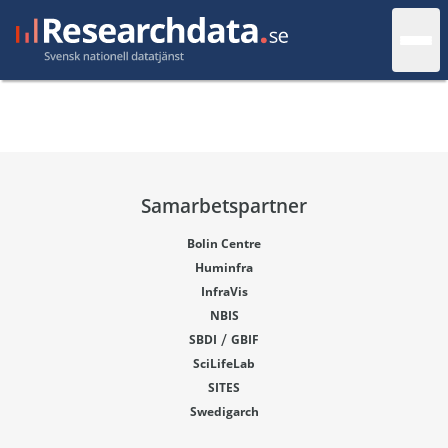
Samarbetspartner
Bolin Centre
Huminfra
InfraVis
NBIS
/
SBDI
GBIF
SciLifeLab
SITES
Swedigarch