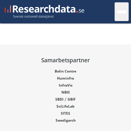
Samarbetspartner
Bolin Centre
Huminfra
InfraVis
NBIS
/
SBDI
GBIF
SciLifeLab
SITES
Swedigarch