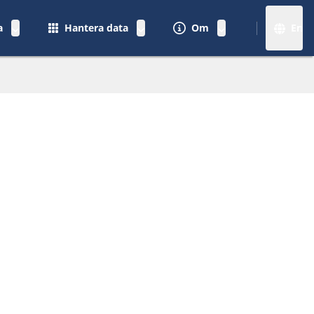
a
Hantera data
Om
En