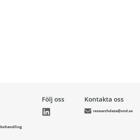
Följ oss
Kontakta oss
researchdata@snd.se
sbehandling